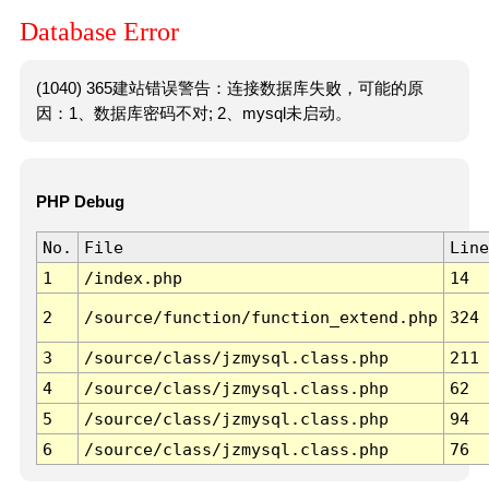
Database Error
(1040) 365建站错误警告：连接数据库失败，可能的原
因：1、数据库密码不对; 2、mysql未启动。
PHP Debug
No.
File
Line
1
/index.php
14
2
/source/function/function_extend.php
324
3
/source/class/jzmysql.class.php
211
4
/source/class/jzmysql.class.php
62
5
/source/class/jzmysql.class.php
94
6
/source/class/jzmysql.class.php
76