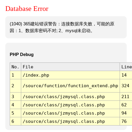
Database Error
(1040) 365建站错误警告：连接数据库失败，可能的原
因：1、数据库密码不对; 2、mysql未启动。
PHP Debug
No.
File
Line
1
/index.php
14
2
/source/function/function_extend.php
324
3
/source/class/jzmysql.class.php
211
4
/source/class/jzmysql.class.php
62
5
/source/class/jzmysql.class.php
94
6
/source/class/jzmysql.class.php
76