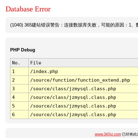
Database Error
(1040) 365建站错误警告：连接数据库失败，可能的原因：1、数
PHP Debug
No.
File
1
/index.php
2
/source/function/function_extend.php
3
/source/class/jzmysql.class.php
4
/source/class/jzmysql.class.php
5
/source/class/jzmysql.class.php
6
/source/class/jzmysql.class.php
www.365jz.com
已经将此