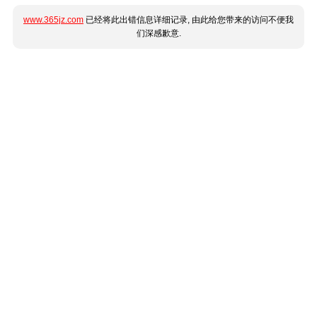
www.365jz.com
已经将此出错信息详细记录, 由此给您带来的访问不便我
们深感歉意.