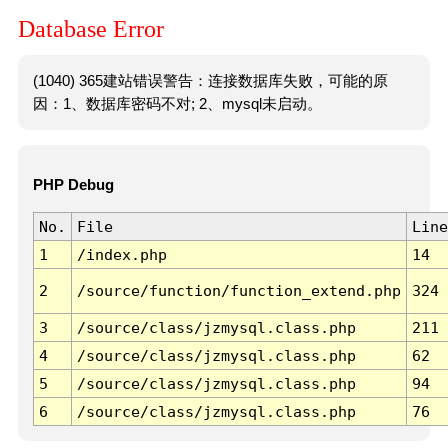
Database Error
(1040) 365建站错误警告：连接数据库失败，可能的原
因：1、数据库密码不对; 2、mysql未启动。
PHP Debug
No.
File
Line
1
/index.php
14
2
/source/function/function_extend.php
324
3
/source/class/jzmysql.class.php
211
4
/source/class/jzmysql.class.php
62
5
/source/class/jzmysql.class.php
94
6
/source/class/jzmysql.class.php
76