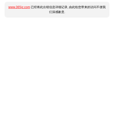
www.365jz.com
已经将此出错信息详细记录, 由此给您带来的访问不便我
们深感歉意.