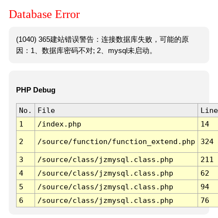
Database Error
(1040) 365建站错误警告：连接数据库失败，可能的原
因：1、数据库密码不对; 2、mysql未启动。
PHP Debug
No.
File
Line
1
/index.php
14
2
/source/function/function_extend.php
324
3
/source/class/jzmysql.class.php
211
4
/source/class/jzmysql.class.php
62
5
/source/class/jzmysql.class.php
94
6
/source/class/jzmysql.class.php
76