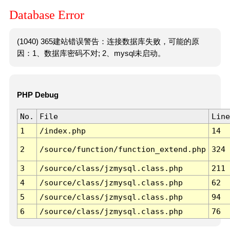
Database Error
(1040) 365建站错误警告：连接数据库失败，可能的原
因：1、数据库密码不对; 2、mysql未启动。
PHP Debug
No.
File
Line
1
/index.php
14
2
/source/function/function_extend.php
324
3
/source/class/jzmysql.class.php
211
4
/source/class/jzmysql.class.php
62
5
/source/class/jzmysql.class.php
94
6
/source/class/jzmysql.class.php
76