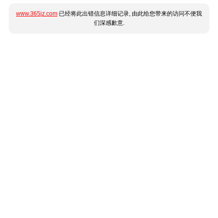
www.365jz.com
已经将此出错信息详细记录, 由此给您带来的访问不便我
们深感歉意.