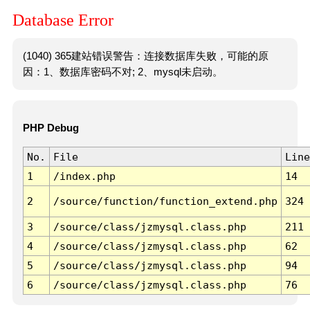
Database Error
(1040) 365建站错误警告：连接数据库失败，可能的原
因：1、数据库密码不对; 2、mysql未启动。
PHP Debug
No.
File
Line
1
/index.php
14
2
/source/function/function_extend.php
324
3
/source/class/jzmysql.class.php
211
4
/source/class/jzmysql.class.php
62
5
/source/class/jzmysql.class.php
94
6
/source/class/jzmysql.class.php
76