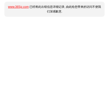
www.365jz.com
已经将此出错信息详细记录, 由此给您带来的访问不便我
们深感歉意.