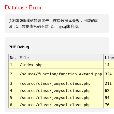
Database Error
(1040) 365建站错误警告：连接数据库失败，可能的原
因：1、数据库密码不对; 2、mysql未启动。
PHP Debug
No.
File
Line
1
/index.php
14
2
/source/function/function_extend.php
324
3
/source/class/jzmysql.class.php
211
4
/source/class/jzmysql.class.php
62
5
/source/class/jzmysql.class.php
94
6
/source/class/jzmysql.class.php
76