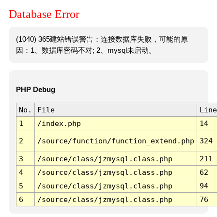
Database Error
(1040) 365建站错误警告：连接数据库失败，可能的原
因：1、数据库密码不对; 2、mysql未启动。
PHP Debug
No.
File
Line
1
/index.php
14
2
/source/function/function_extend.php
324
3
/source/class/jzmysql.class.php
211
4
/source/class/jzmysql.class.php
62
5
/source/class/jzmysql.class.php
94
6
/source/class/jzmysql.class.php
76