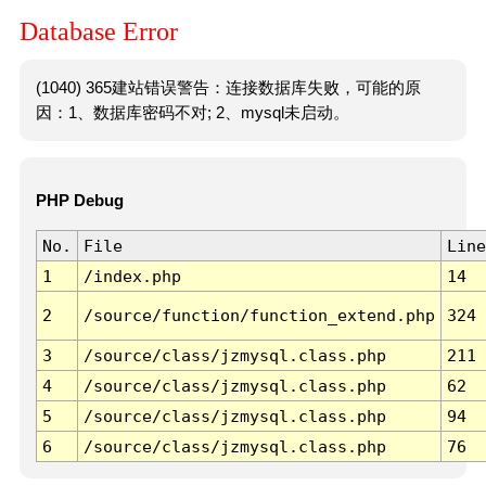
Database Error
(1040) 365建站错误警告：连接数据库失败，可能的原
因：1、数据库密码不对; 2、mysql未启动。
PHP Debug
No.
File
Line
1
/index.php
14
2
/source/function/function_extend.php
324
3
/source/class/jzmysql.class.php
211
4
/source/class/jzmysql.class.php
62
5
/source/class/jzmysql.class.php
94
6
/source/class/jzmysql.class.php
76