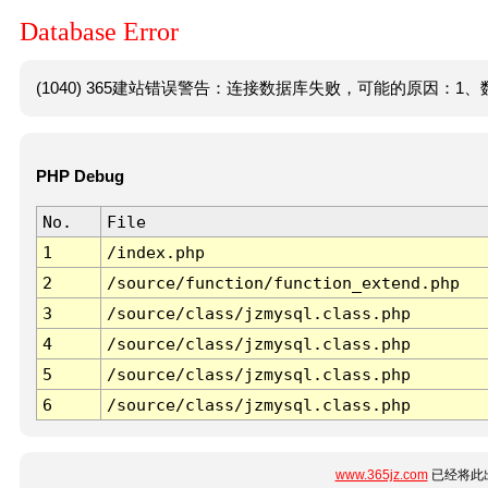
Database Error
(1040) 365建站错误警告：连接数据库失败，可能的原因：1、数
PHP Debug
No.
File
1
/index.php
2
/source/function/function_extend.php
3
/source/class/jzmysql.class.php
4
/source/class/jzmysql.class.php
5
/source/class/jzmysql.class.php
6
/source/class/jzmysql.class.php
www.365jz.com
已经将此