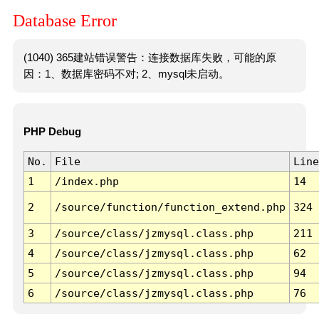
Database Error
(1040) 365建站错误警告：连接数据库失败，可能的原
因：1、数据库密码不对; 2、mysql未启动。
PHP Debug
No.
File
Line
1
/index.php
14
2
/source/function/function_extend.php
324
3
/source/class/jzmysql.class.php
211
4
/source/class/jzmysql.class.php
62
5
/source/class/jzmysql.class.php
94
6
/source/class/jzmysql.class.php
76