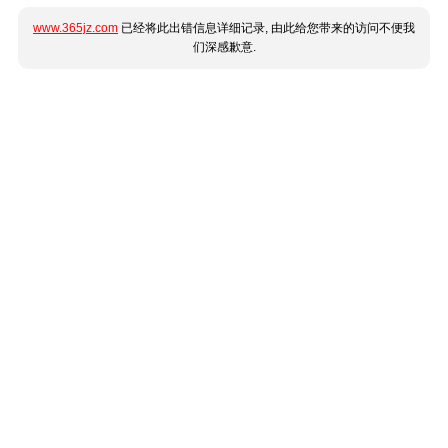
www.365jz.com
已经将此出错信息详细记录, 由此给您带来的访问不便我
们深感歉意.