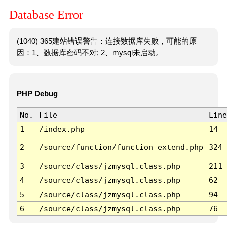
Database Error
(1040) 365建站错误警告：连接数据库失败，可能的原
因：1、数据库密码不对; 2、mysql未启动。
PHP Debug
No.
File
Line
1
/index.php
14
2
/source/function/function_extend.php
324
3
/source/class/jzmysql.class.php
211
4
/source/class/jzmysql.class.php
62
5
/source/class/jzmysql.class.php
94
6
/source/class/jzmysql.class.php
76