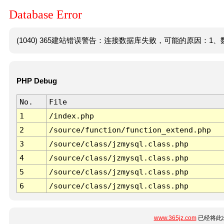
Database Error
(1040) 365建站错误警告：连接数据库失败，可能的原因：1、数
PHP Debug
No.
File
1
/index.php
2
/source/function/function_extend.php
3
/source/class/jzmysql.class.php
4
/source/class/jzmysql.class.php
5
/source/class/jzmysql.class.php
6
/source/class/jzmysql.class.php
www.365jz.com
已经将此