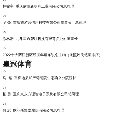
林骏宇 重庆耐德新明和工业有限公司总司理
\n
罗 锐 重庆旅游云信息科技有限公司董事长、总司理
\n
徐林浩 北斗星通智联科技有限背负公司董事长
\n
2022十大两江新区经济年度东说念主物（按照姓氏笔画排序）
皇冠体育
\n
马 磊 重庆地质矿产缱绻院生态确立分院院长
\n
杨 勇 重庆京东方理智电子系统有限公司总司理
\n
何 志 欧菲斯集团股份有限公司总司理