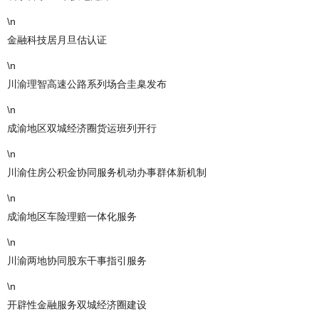
\n
金融科技居月旦估认证
\n
川渝理智高速公路系列场合圭臬发布
\n
成渝地区双城经济圈货运班列开行
\n
川渝住房公积金协同服务机动办事群体新机制
\n
成渝地区车险理赔一体化服务
\n
川渝两地协同股东干事指引服务
\n
开辟性金融服务双城经济圈建设