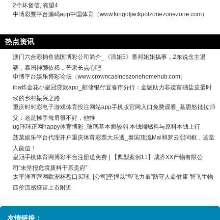
2个坏音信, 有望4
中博彩票平台源码app中国体育（www.kingofjackpotzonezonezone.com）
热点资讯
澳门六合彩捕鱼德国博彩公司简介_《浪姐5》番邦姐姐搞事，2东说念主退
赛，泰国神颜依稀，芒果长点心吧
申博平台娱乐博彩论坛（www.crowncasinoszonehomehub.com）
iba炸金花小皇冠贷款app_邮储银行宜春市分行：金融助力非遗富硒盐皮蛋时
候的乡村振兴之路
重庆时时彩电子游戏体育投注网站app手机版官网入口免费观看_基恩怒批拉师
父：老是摊手耸肩很不好，他惟
ug环球正网happy体育博彩_玻璃基本面较弱 本钱端燃料与原料本钱上行
菠菜娱乐平台代理开户重庆体育彩票大乐透_泰国顶流Mai和罗云熙同框，这至
人颜值！
皇冠手机体育网博彩平台注册送免费 | 【典型案例11】成齐XX产物有限公
司“未呈报危境废料干系贵府”
太平洋直营网欧洲杯盘口买球_[公司]坚捏以“智飞力量”防守人命健康 智飞生物
四价流感疫苗上市附近
友情链接：