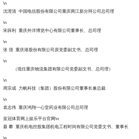
\n
沈澄清 中国电信股份有限公司重庆两江新分辩公司总司理
\n
宋薛利 重庆外洋博览中心有限公司董事长、总司理
\n
张 强 重庆港股份有限公司原党委副文书、总司理
\n
（现任重庆物流集团有限公司党委副文书、总司理）
\n
周宗成 力帆科技（集团）股份有限公司董事长兼总裁
\n
袁志伟 重庆鸿翔一心堂药业有限公司总司理
皇冠体育网上娱乐平台官网\n
聂 攀 重庆机电控股集团机电工程时间有限公司党委文书、董事长
\n