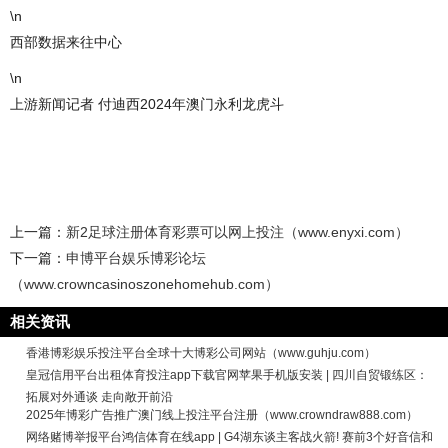
\n
西部数据来往中心
\n
上游新闻记者 付迪西2024年澳门永利龙虎斗
上一篇：
新2足球注册体育彩票可以网上投注（www.enyxi.com）
下一篇：
申博平台娱乐博彩论坛
（www.crowncasinoszonehomehub.com）
相关资讯
香港博彩娱乐投注平台全球十大博彩公司网站（www.guhju.com）
皇冠信用平台出租体育投注app下载官网苹果手机版安装 | 四川自贸锻练区：
拓展对外通谈 走向敞开前沿
2025年博彩广告推广澳门线上投注平台注册（www.crowndraw888.com）
网络赌博举报平台鸿信体育在线app | G4湖东谈主客战火箭! 赛前3个好音信和