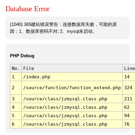
Database Error
(1040) 365建站错误警告：连接数据库失败，可能的原
因：1、数据库密码不对; 2、mysql未启动。
PHP Debug
No.
File
Line
1
/index.php
14
2
/source/function/function_extend.php
324
3
/source/class/jzmysql.class.php
211
4
/source/class/jzmysql.class.php
62
5
/source/class/jzmysql.class.php
94
6
/source/class/jzmysql.class.php
76