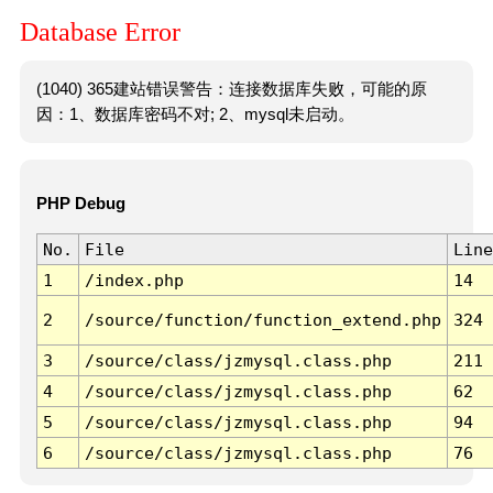
Database Error
(1040) 365建站错误警告：连接数据库失败，可能的原
因：1、数据库密码不对; 2、mysql未启动。
PHP Debug
No.
File
Line
1
/index.php
14
2
/source/function/function_extend.php
324
3
/source/class/jzmysql.class.php
211
4
/source/class/jzmysql.class.php
62
5
/source/class/jzmysql.class.php
94
6
/source/class/jzmysql.class.php
76