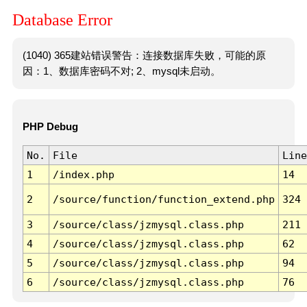
Database Error
(1040) 365建站错误警告：连接数据库失败，可能的原
因：1、数据库密码不对; 2、mysql未启动。
PHP Debug
No.
File
Line
1
/index.php
14
2
/source/function/function_extend.php
324
3
/source/class/jzmysql.class.php
211
4
/source/class/jzmysql.class.php
62
5
/source/class/jzmysql.class.php
94
6
/source/class/jzmysql.class.php
76