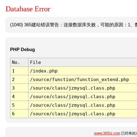
Database Error
(1040) 365建站错误警告：连接数据库失败，可能的原因：1、数
PHP Debug
No.
File
1
/index.php
2
/source/function/function_extend.php
3
/source/class/jzmysql.class.php
4
/source/class/jzmysql.class.php
5
/source/class/jzmysql.class.php
6
/source/class/jzmysql.class.php
www.365jz.com
已经将此