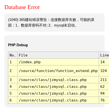
Database Error
(1040) 365建站错误警告：连接数据库失败，可能的原
因：1、数据库密码不对; 2、mysql未启动。
PHP Debug
No.
File
Line
1
/index.php
14
2
/source/function/function_extend.php
324
3
/source/class/jzmysql.class.php
211
4
/source/class/jzmysql.class.php
62
5
/source/class/jzmysql.class.php
94
6
/source/class/jzmysql.class.php
76