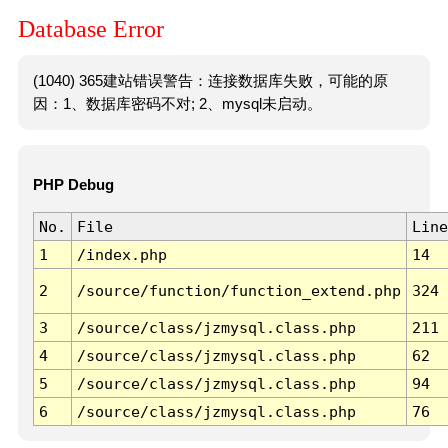
Database Error
(1040) 365建站错误警告：连接数据库失败，可能的原
因：1、数据库密码不对; 2、mysql未启动。
PHP Debug
No.
File
Line
1
/index.php
14
2
/source/function/function_extend.php
324
3
/source/class/jzmysql.class.php
211
4
/source/class/jzmysql.class.php
62
5
/source/class/jzmysql.class.php
94
6
/source/class/jzmysql.class.php
76