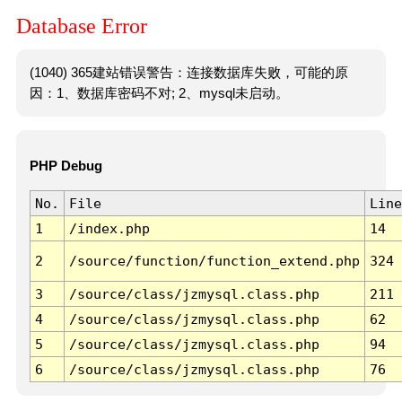
Database Error
(1040) 365建站错误警告：连接数据库失败，可能的原
因：1、数据库密码不对; 2、mysql未启动。
PHP Debug
No.
File
Line
1
/index.php
14
2
/source/function/function_extend.php
324
3
/source/class/jzmysql.class.php
211
4
/source/class/jzmysql.class.php
62
5
/source/class/jzmysql.class.php
94
6
/source/class/jzmysql.class.php
76