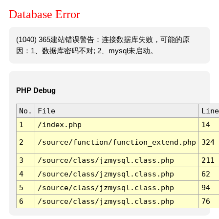
Database Error
(1040) 365建站错误警告：连接数据库失败，可能的原
因：1、数据库密码不对; 2、mysql未启动。
PHP Debug
No.
File
Line
1
/index.php
14
2
/source/function/function_extend.php
324
3
/source/class/jzmysql.class.php
211
4
/source/class/jzmysql.class.php
62
5
/source/class/jzmysql.class.php
94
6
/source/class/jzmysql.class.php
76