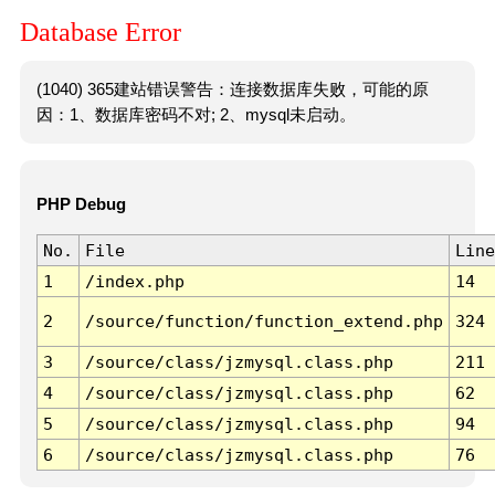
Database Error
(1040) 365建站错误警告：连接数据库失败，可能的原
因：1、数据库密码不对; 2、mysql未启动。
PHP Debug
No.
File
Line
1
/index.php
14
2
/source/function/function_extend.php
324
3
/source/class/jzmysql.class.php
211
4
/source/class/jzmysql.class.php
62
5
/source/class/jzmysql.class.php
94
6
/source/class/jzmysql.class.php
76