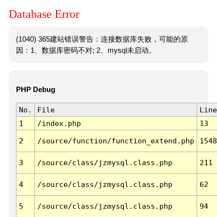
Database Error
(1040) 365建站错误警告：连接数据库失败，可能的原
因：1、数据库密码不对; 2、mysql未启动。
PHP Debug
No.
File
Line
1
/index.php
13
2
/source/function/function_extend.php
1548
3
/source/class/jzmysql.class.php
211
4
/source/class/jzmysql.class.php
62
5
/source/class/jzmysql.class.php
94