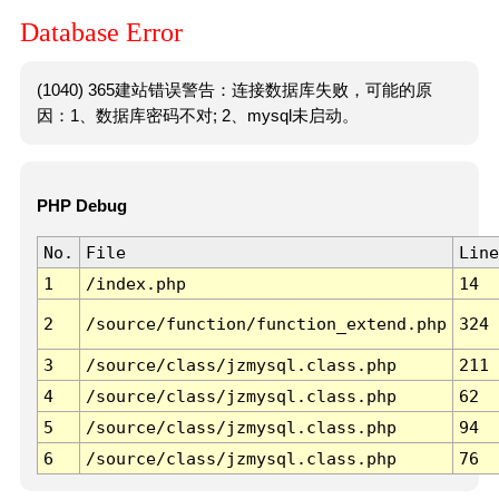
Database Error
(1040) 365建站错误警告：连接数据库失败，可能的原
因：1、数据库密码不对; 2、mysql未启动。
PHP Debug
No.
File
Line
1
/index.php
14
2
/source/function/function_extend.php
324
3
/source/class/jzmysql.class.php
211
4
/source/class/jzmysql.class.php
62
5
/source/class/jzmysql.class.php
94
6
/source/class/jzmysql.class.php
76