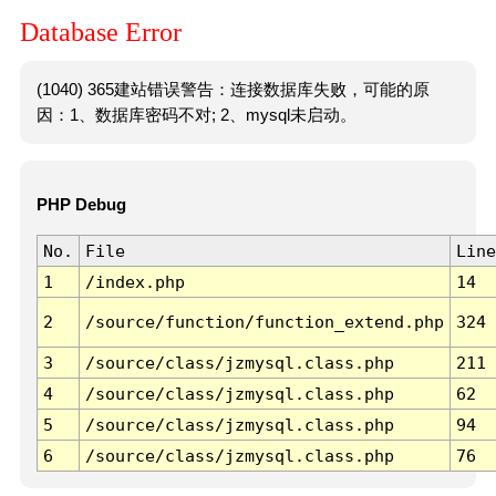
Database Error
(1040) 365建站错误警告：连接数据库失败，可能的原
因：1、数据库密码不对; 2、mysql未启动。
PHP Debug
No.
File
Line
1
/index.php
14
2
/source/function/function_extend.php
324
3
/source/class/jzmysql.class.php
211
4
/source/class/jzmysql.class.php
62
5
/source/class/jzmysql.class.php
94
6
/source/class/jzmysql.class.php
76