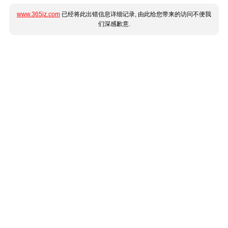
www.365jz.com
已经将此出错信息详细记录, 由此给您带来的访问不便我
们深感歉意.