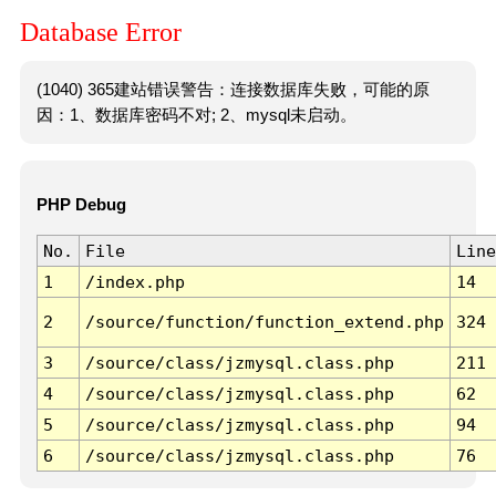
Database Error
(1040) 365建站错误警告：连接数据库失败，可能的原
因：1、数据库密码不对; 2、mysql未启动。
PHP Debug
No.
File
Line
1
/index.php
14
2
/source/function/function_extend.php
324
3
/source/class/jzmysql.class.php
211
4
/source/class/jzmysql.class.php
62
5
/source/class/jzmysql.class.php
94
6
/source/class/jzmysql.class.php
76