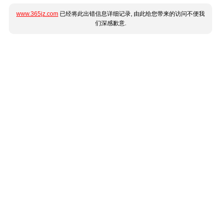
www.365jz.com
已经将此出错信息详细记录, 由此给您带来的访问不便我
们深感歉意.