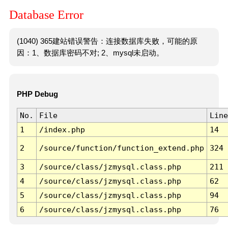
Database Error
(1040) 365建站错误警告：连接数据库失败，可能的原
因：1、数据库密码不对; 2、mysql未启动。
PHP Debug
No.
File
Line
1
/index.php
14
2
/source/function/function_extend.php
324
3
/source/class/jzmysql.class.php
211
4
/source/class/jzmysql.class.php
62
5
/source/class/jzmysql.class.php
94
6
/source/class/jzmysql.class.php
76