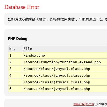
Database Error
(1040) 365建站错误警告：连接数据库失败，可能的原因：1、数
PHP Debug
No.
File
1
/index.php
2
/source/function/function_extend.php
3
/source/class/jzmysql.class.php
4
/source/class/jzmysql.class.php
5
/source/class/jzmysql.class.php
6
/source/class/jzmysql.class.php
www.365jz.com
已经将此