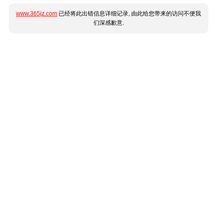
www.365jz.com
已经将此出错信息详细记录, 由此给您带来的访问不便我
们深感歉意.