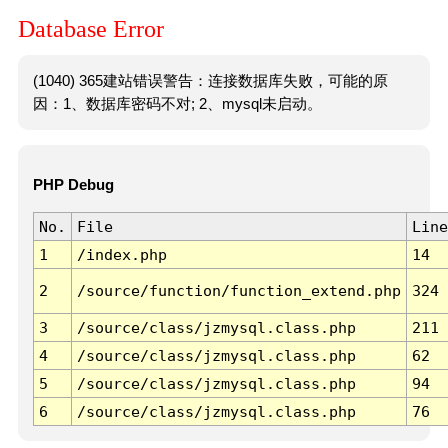
Database Error
(1040) 365建站错误警告：连接数据库失败，可能的原
因：1、数据库密码不对; 2、mysql未启动。
PHP Debug
No.
File
Line
1
/index.php
14
2
/source/function/function_extend.php
324
3
/source/class/jzmysql.class.php
211
4
/source/class/jzmysql.class.php
62
5
/source/class/jzmysql.class.php
94
6
/source/class/jzmysql.class.php
76