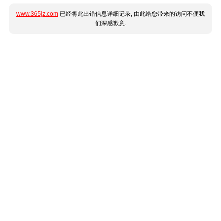
www.365jz.com
已经将此出错信息详细记录, 由此给您带来的访问不便我
们深感歉意.