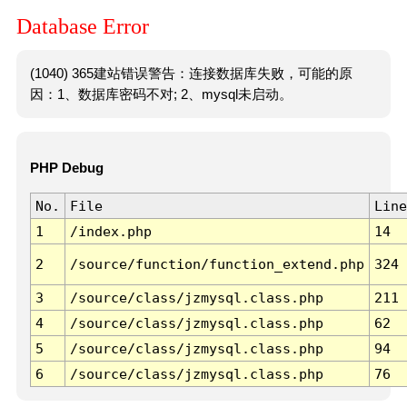
Database Error
(1040) 365建站错误警告：连接数据库失败，可能的原
因：1、数据库密码不对; 2、mysql未启动。
PHP Debug
No.
File
Line
1
/index.php
14
2
/source/function/function_extend.php
324
3
/source/class/jzmysql.class.php
211
4
/source/class/jzmysql.class.php
62
5
/source/class/jzmysql.class.php
94
6
/source/class/jzmysql.class.php
76