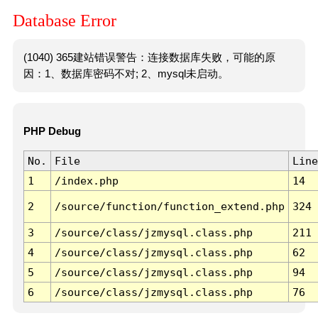
Database Error
(1040) 365建站错误警告：连接数据库失败，可能的原
因：1、数据库密码不对; 2、mysql未启动。
PHP Debug
No.
File
Line
1
/index.php
14
2
/source/function/function_extend.php
324
3
/source/class/jzmysql.class.php
211
4
/source/class/jzmysql.class.php
62
5
/source/class/jzmysql.class.php
94
6
/source/class/jzmysql.class.php
76