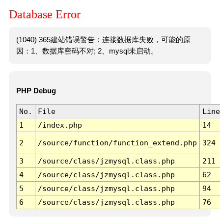
Database Error
(1040) 365建站错误警告：连接数据库失败，可能的原
因：1、数据库密码不对; 2、mysql未启动。
PHP Debug
No.
File
Line
1
/index.php
14
2
/source/function/function_extend.php
324
3
/source/class/jzmysql.class.php
211
4
/source/class/jzmysql.class.php
62
5
/source/class/jzmysql.class.php
94
6
/source/class/jzmysql.class.php
76