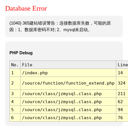
Database Error
(1040) 365建站错误警告：连接数据库失败，可能的原
因：1、数据库密码不对; 2、mysql未启动。
PHP Debug
No.
File
Line
1
/index.php
14
2
/source/function/function_extend.php
324
3
/source/class/jzmysql.class.php
211
4
/source/class/jzmysql.class.php
62
5
/source/class/jzmysql.class.php
94
6
/source/class/jzmysql.class.php
76