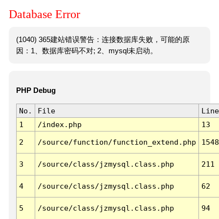
Database Error
(1040) 365建站错误警告：连接数据库失败，可能的原
因：1、数据库密码不对; 2、mysql未启动。
PHP Debug
No.
File
Line
1
/index.php
13
2
/source/function/function_extend.php
1548
3
/source/class/jzmysql.class.php
211
4
/source/class/jzmysql.class.php
62
5
/source/class/jzmysql.class.php
94