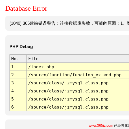
Database Error
(1040) 365建站错误警告：连接数据库失败，可能的原因：1、数
PHP Debug
No.
File
1
/index.php
2
/source/function/function_extend.php
3
/source/class/jzmysql.class.php
4
/source/class/jzmysql.class.php
5
/source/class/jzmysql.class.php
6
/source/class/jzmysql.class.php
www.365jz.com
已经将此