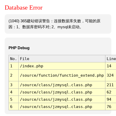
Database Error
(1040) 365建站错误警告：连接数据库失败，可能的原
因：1、数据库密码不对; 2、mysql未启动。
PHP Debug
No.
File
Line
1
/index.php
14
2
/source/function/function_extend.php
324
3
/source/class/jzmysql.class.php
211
4
/source/class/jzmysql.class.php
62
5
/source/class/jzmysql.class.php
94
6
/source/class/jzmysql.class.php
76