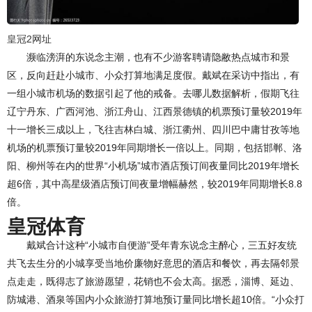
皇冠2网址
濒临滂湃的东说念主潮，也有不少游客聘请隐敝热点城市和景
区，反向赶赴小城市、小众打算地满足度假。戴斌在采访中指出，有
一组小城市机场的数据引起了他的戒备。去哪儿数据解析，假期飞往
辽宁丹东、广西河池、浙江舟山、江西景德镇的机票预订量较2019年
十一增长三成以上，飞往吉林白城、浙江衢州、四川巴中庸甘孜等地
机场的机票预订量较2019年同期增长一倍以上。同期，包括邯郸、洛
阳、柳州等在内的世界“小机场”城市酒店预订间夜量同比2019年增长
超6倍，其中高星级酒店预订间夜量增幅赫然，较2019年同期增长8.8
倍。
皇冠体育
戴斌合计这种“小城市自便游”受年青东说念主醉心，三五好友统
共飞去生分的小城享受当地价廉物好意思的酒店和餐饮，再去隔邻景
点走走，既得志了旅游愿望，花销也不会太高。据悉，淄博、延边、
防城港、酒泉等国内小众旅游打算地预订量同比增长超10倍。“小众打