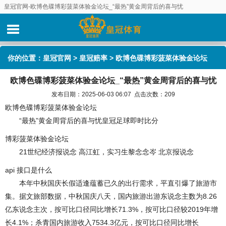
皇冠官网-欧博色碟博彩菠菜体验金论坛_“最热”黄金周背后的喜与忧
你的位置：
皇冠官网
>
皇冠赔率
> 欧博色碟博彩菠菜体验金论坛
欧博色碟博彩菠菜体验金论坛_“最热”黄金周背后的喜与忧
_“最热”黄金周背后的喜与忧
发布日期：2025-06-03 06:07 点击次数：209
欧博色碟博彩菠菜体验金论坛
“最热”黄金周背后的喜与忧皇冠足球即时比分
博彩菠菜体验金论坛
21世纪经济报说念 高江虹，实习生黎念念岑 北京报说念
api 接口是什么
本年中秋国庆长假适逢蕴蓄已久的出行需求，平直引爆了旅游市
集。据文旅部数据，中秋国庆八天，国内旅游出游东说念主数为8.26
亿东说念主次，按可比口径同比增长71.3%，按可比口径较2019年增
长4.1%；杀青国内旅游收入7534.3亿元，按可比口径同比增长