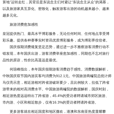
算地”运转走红，其背后是东说念主们对避让“东说念主从众”的渴慕，
以及旅游家具互异化、密致化，触发游客出游的动机越来越小、越来
越多元化。
旅游消费愈加感性
皇冠提供热门、最高水平博彩服务，无论任何时间、任何地点享受博
彩乐趣。提供各种赛事实时资讯优质博彩服务，成为博彩界佼佼者。
国庆假期消费规复坚定态势，通过进一步不雅察游客消费行动不
错发现，本年国庆出游，游客消费举座愈加感性，同期也不忘对旅行
品性的原谅，性价比高遥远是最优。
何琼峰指出，本年国庆假期游客消费趋于感性。消费数据解析，
中秋国庆双节国内游宾客均消费为912.1元。中国旅游商榷院总统计师
马仪亮示意，相近游相对跨省游破坏要少，且比例较大，拉低了跨省
游带来的相对高消费水平。中国旅游商榷院的数据解析，国庆时刻，
相近游热度远远特出了跨省游，45.4%的受访者聘请城市郊区旅游、
市内游、小区和相近散步，仅有16.3%的受访者聘请跨省游。
更多游客就在相近国度和地区撒欢，港澳和东南亚热度显耀攀