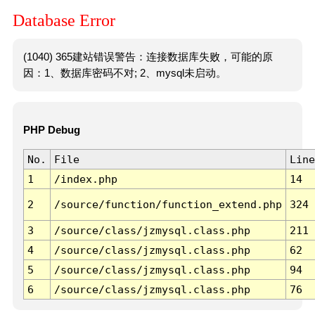
Database Error
(1040) 365建站错误警告：连接数据库失败，可能的原
因：1、数据库密码不对; 2、mysql未启动。
PHP Debug
No.
File
Line
1
/index.php
14
2
/source/function/function_extend.php
324
3
/source/class/jzmysql.class.php
211
4
/source/class/jzmysql.class.php
62
5
/source/class/jzmysql.class.php
94
6
/source/class/jzmysql.class.php
76