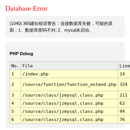
Database Error
(1040) 365建站错误警告：连接数据库失败，可能的原
因：1、数据库密码不对; 2、mysql未启动。
PHP Debug
No.
File
Line
1
/index.php
14
2
/source/function/function_extend.php
324
3
/source/class/jzmysql.class.php
211
4
/source/class/jzmysql.class.php
62
5
/source/class/jzmysql.class.php
94
6
/source/class/jzmysql.class.php
76