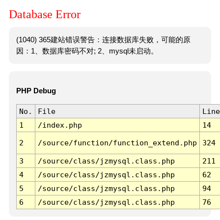
Database Error
(1040) 365建站错误警告：连接数据库失败，可能的原
因：1、数据库密码不对; 2、mysql未启动。
PHP Debug
No.
File
Line
1
/index.php
14
2
/source/function/function_extend.php
324
3
/source/class/jzmysql.class.php
211
4
/source/class/jzmysql.class.php
62
5
/source/class/jzmysql.class.php
94
6
/source/class/jzmysql.class.php
76