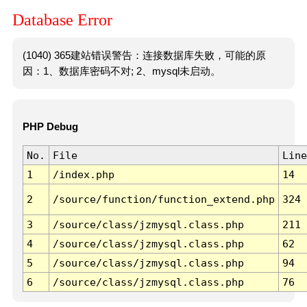
Database Error
(1040) 365建站错误警告：连接数据库失败，可能的原
因：1、数据库密码不对; 2、mysql未启动。
PHP Debug
No.
File
Line
1
/index.php
14
2
/source/function/function_extend.php
324
3
/source/class/jzmysql.class.php
211
4
/source/class/jzmysql.class.php
62
5
/source/class/jzmysql.class.php
94
6
/source/class/jzmysql.class.php
76