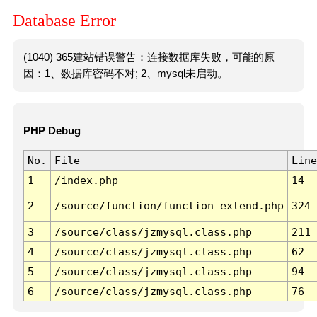
Database Error
(1040) 365建站错误警告：连接数据库失败，可能的原
因：1、数据库密码不对; 2、mysql未启动。
PHP Debug
No.
File
Line
1
/index.php
14
2
/source/function/function_extend.php
324
3
/source/class/jzmysql.class.php
211
4
/source/class/jzmysql.class.php
62
5
/source/class/jzmysql.class.php
94
6
/source/class/jzmysql.class.php
76