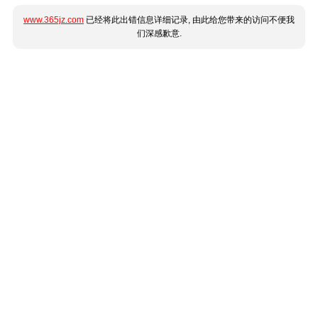
www.365jz.com
已经将此出错信息详细记录, 由此给您带来的访问不便我
们深感歉意.