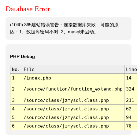
Database Error
(1040) 365建站错误警告：连接数据库失败，可能的原
因：1、数据库密码不对; 2、mysql未启动。
PHP Debug
No.
File
Line
1
/index.php
14
2
/source/function/function_extend.php
324
3
/source/class/jzmysql.class.php
211
4
/source/class/jzmysql.class.php
62
5
/source/class/jzmysql.class.php
94
6
/source/class/jzmysql.class.php
76