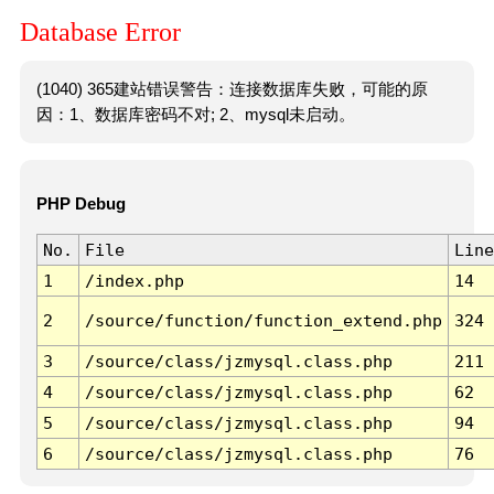
Database Error
(1040) 365建站错误警告：连接数据库失败，可能的原
因：1、数据库密码不对; 2、mysql未启动。
PHP Debug
No.
File
Line
1
/index.php
14
2
/source/function/function_extend.php
324
3
/source/class/jzmysql.class.php
211
4
/source/class/jzmysql.class.php
62
5
/source/class/jzmysql.class.php
94
6
/source/class/jzmysql.class.php
76