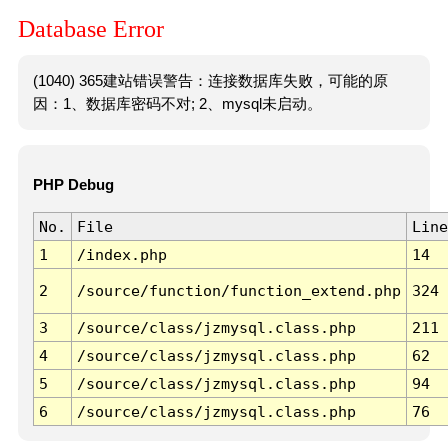
Database Error
(1040) 365建站错误警告：连接数据库失败，可能的原
因：1、数据库密码不对; 2、mysql未启动。
PHP Debug
No.
File
Line
1
/index.php
14
2
/source/function/function_extend.php
324
3
/source/class/jzmysql.class.php
211
4
/source/class/jzmysql.class.php
62
5
/source/class/jzmysql.class.php
94
6
/source/class/jzmysql.class.php
76