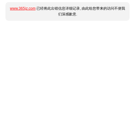
www.365jz.com
已经将此出错信息详细记录, 由此给您带来的访问不便我
们深感歉意.