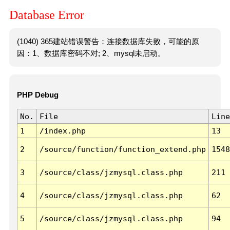
Database Error
(1040) 365建站错误警告：连接数据库失败，可能的原
因：1、数据库密码不对; 2、mysql未启动。
PHP Debug
No.
File
Line
1
/index.php
13
2
/source/function/function_extend.php
1548
3
/source/class/jzmysql.class.php
211
4
/source/class/jzmysql.class.php
62
5
/source/class/jzmysql.class.php
94