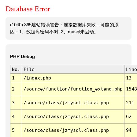
Database Error
(1040) 365建站错误警告：连接数据库失败，可能的原
因：1、数据库密码不对; 2、mysql未启动。
PHP Debug
No.
File
Line
1
/index.php
13
2
/source/function/function_extend.php
1548
3
/source/class/jzmysql.class.php
211
4
/source/class/jzmysql.class.php
62
5
/source/class/jzmysql.class.php
94