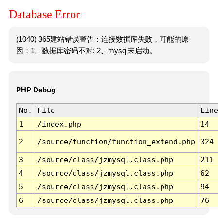
Database Error
(1040) 365建站错误警告：连接数据库失败，可能的原
因：1、数据库密码不对; 2、mysql未启动。
PHP Debug
No.
File
Line
1
/index.php
14
2
/source/function/function_extend.php
324
3
/source/class/jzmysql.class.php
211
4
/source/class/jzmysql.class.php
62
5
/source/class/jzmysql.class.php
94
6
/source/class/jzmysql.class.php
76